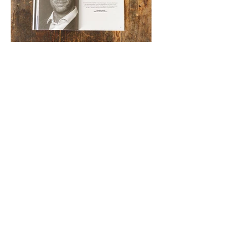
Anne Albers
7 Min. Lesezeit
Fragen ändert alles
Bodo Janssen hielt sich für einen
Topmanager – bis seine Mitarbeiter ihn
absetzen wollten. Wozu bin ich
überhaupt da, fragte er sich....