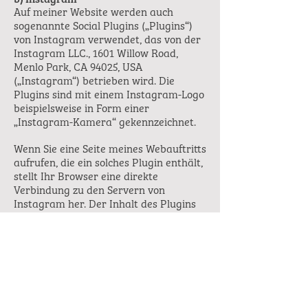
Auf meiner Website werden auch
sogenannte Social Plugins („Plugins“)
von Instagram verwendet, das von der
Instagram LLC., 1601 Willow Road,
Menlo Park, CA 94025, USA
(„Instagram“) betrieben wird. Die
Plugins sind mit einem Instagram-Logo
beispielsweise in Form einer
„Instagram-Kamera“ gekennzeichnet.
Wenn Sie eine Seite meines Webauftritts
aufrufen, die ein solches Plugin enthält,
stellt Ihr Browser eine direkte
Verbindung zu den Servern von
Instagram her. Der Inhalt des Plugins
wird von Instagram direkt an Ihren
Browser übermittelt und in die Seite
eingebunden. Durch diese Einbindung
erhält Instagram die Information, dass
Ihr Browser die entsprechende Seite
unseres Webauftritts aufgerufen hat,
auch wenn Sie kein Instagram-Profil