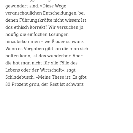
gewandert sind. »Diese Wege 
veranschaulichen Entscheidungen, bei 
denen Führungskräfte nicht wissen: Ist 
das ethisch korrekt? Wir versuchen ja 
häufig die einfachen Lösungen 
hinzubekommen – weiß oder schwarz. 
Wenn es Vorgaben gibt, an die man sich 
halten kann, ist das wunderbar. Aber 
die hat man nicht für alle Fälle des 
Lebens oder der Wirtschaft«, sagt 
Schladebusch. »Meine These ist: Es gibt 
80 Prozent grau, der Rest ist schwarz 
oder weiß. In der Grauzone muss ich 
Entscheidungen treffen, die ich mit 
meinem Gewissen vereinbaren kann. 
Darüber kann man sich gut auf einer 
solchen Pilgertour unterhalten.« Für 
manche Gruppen markiert eine 